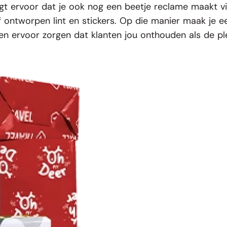
zorgt ervoor dat je ook nog een beetje reclame maakt v
lf ontworpen
lint
en
stickers
. Op die manier maak je e
en ervoor zorgen dat klanten jou onthouden als de pl