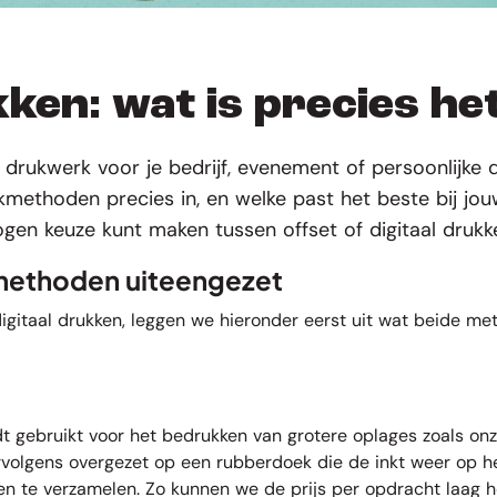
kken: wat is precies he
 drukwerk voor je bedrijf, evenement of persoonlijke d
kmethoden precies in, en welke past het beste bij jou
wogen keuze kunt maken tussen offset of digitaal drukk
 methoden uiteengezet
igitaal drukken, leggen we hieronder eerst uit wat beide me
rdt gebruikt voor het bedrukken van grotere oplages zoals on
olgens overgezet op een rubberdoek die de inkt weer op het 
len te verzamelen. Zo kunnen we de prijs per opdracht laag 