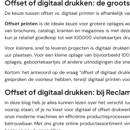
Offset of digitaal drukken: de groots
De keuze tussen offset vs. digitaal printen is afhankelijk v
Offset printen
is de ideale keuze voor grotere oplages wa
van
brochures
, catalogi,
kranten
en
magazines
is met deze
kun je relatief goedkoop tot wel 100.000 visitekaartjes d
Voor kleinere, snel te leveren projecten is digitaal drukk
uur plaatsen. Voor een kleine oplage van bijvoorbeeld 100
oplages,
geboortekaartjes
of andere uitnodigingen die sn
Kortom: het antwoord op de vraag “offset of digitaal drukk
gesproken de voorkeur hebben, terwijl digitaal printen voo
Offset of digitaal drukken: bij Recla
In deze blog heb je alles kunnen lezen over het verschil t
voorop staan, of je nu kiest voor digitaal of offset druk
onze moderne machines en efficiënte productieprocessen 
betrouwbaar. Met ons grote online productassortiment vind 