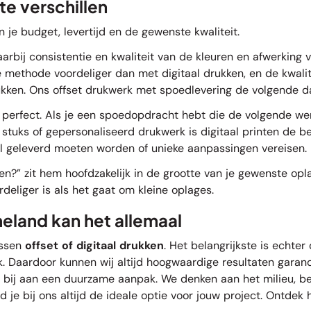
te verschillen
an je budget, levertijd en de gewenste kwaliteit.
arbij consistentie en kwaliteit van de kleuren en afwerking 
 methode voordeliger dan met digitaal drukken, en de kwalit
rukken. Ons offset drukwerk met spoedlevering de volgende d
en perfect. Als je een spoedopdracht hebt die de volgende we
 stuks of gepersonaliseerd drukwerk is digitaal printen de b
el geleverd moeten worden of unieke aanpassingen vereisen.
en?” zit hem hoofdzakelijk in de grootte van je gewenste opla
rdeliger is als het gaat om kleine oplages.
meland kan het allemaal
ussen
offset of digitaal drukken
. Het belangrijkste is echte
werk. Daardoor kunnen wij altijd hoogwaardige resultaten gar
bij aan een duurzame aanpak. We denken aan het milieu, be
je bij ons altijd de ideale optie voor jouw project. Ontdek 