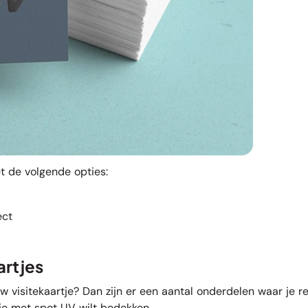
 de volgende opties:
ect
artjes
w visitekaartje? Dan zijn er een aantal onderdelen waar je r
je met spot UV wilt bedekken.