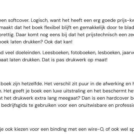
een softcover. Logisch, want het heeft een erg goede prijs-k
akt dat het boek flexibel blijft en gemakkelijk door te blade
ettig. Daar komt nog eens bij dat het prijstechnisch een zee
 boek laten drukken? Ook dat kan!
end veel doeleinden. Leesboeken, fotoboeken, lesboeken, jaar
maat laten drukken. Dat is pas drukwerk op maat!
ek zijn hetzelfde. Het verschil zit puur in de afwerking en 
en. Het geeft je boek een luxe uitstraling en het beschermt 
 dat het drukwerk extra lang meegaat? Dan is een hardcover bo
 bedrijfsgids te gebruiken voor een onuitwisbare en professi
je ook kiezen voor een binding met een wire-O, of ook wel 